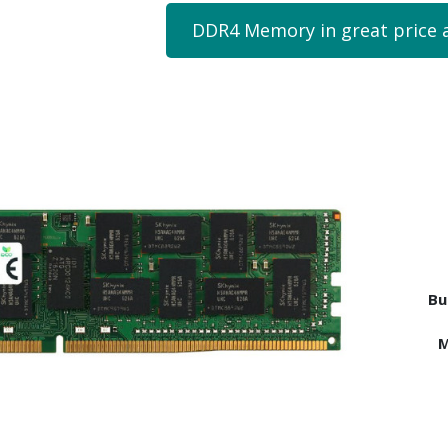
DDR4 Memory in great price 
Bu
M