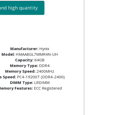
and high quantity
Manufacturer:
Hynix
Model:
HMAA8GL7MMR4N-UH
Capacity:
64GB
Memory Type:
DDR4
Memory Speed:
2400MHz
s Speed:
PC4-19200T (DDR4-2400)
DIMM Type:
LRDIMM
emory Features:
ECC Registered