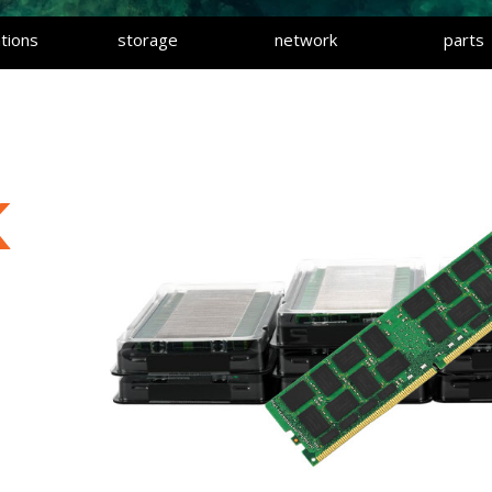
tions
storage
network
parts