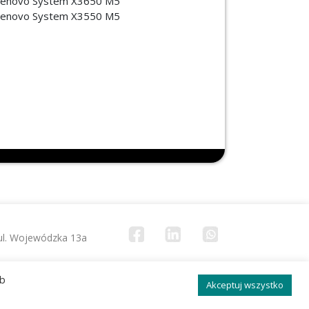
enovo System X3650 M5
enovo System X3550 M5
 ul. Wojewódzka 13a
ób
te baterie
Odpady opakowaniowe
Akceptuj wszystko