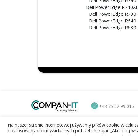
Dell PowerEdge R740
Dell PowerEdge R740X
Dell PowerEdge R730
Dell PowerEdge R640
Dell PowerEdge R630
+48 75 62 99 015
Na naszej stronie internetowej używamy plików cookie w celu
Grupa SDR-IT
Polityka pry
dostosowany do indywidualnych potrzeb. Klikając „Akceptuj wsz