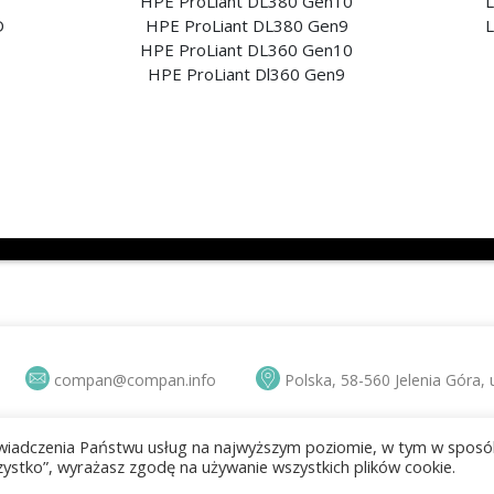
HPE ProLiant DL380 Gen10
L
D
HPE ProLiant DL380 Gen9
L
HPE ProLiant DL360 Gen10
HPE ProLiant Dl360 Gen9
compan@compan.info
Polska, 58-560 Jelenia Góra,
 świadczenia Państwu usług na najwyższym poziomie, w tym w spos
watności
Newsletter
Kontakt
Zużyty sprzęt
Zuży
ystko”, wyrażasz zgodę na używanie wszystkich plików cookie.