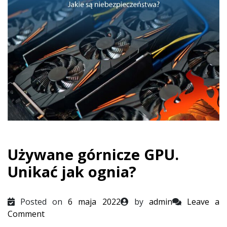
Używane górnicze GPU.
Unikać jak ognia?
Posted on
6 maja 2022
by
admin
Leave a
on
Comment
Używane