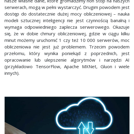
nasze własne dane, które gromadzimy non stop na naszych
serwerach, mogą w pełni wystarczyć. Drugim powodem jest
dostęp do dostatecznie dużej mocy obliczeniowej – nauka
modeli sztucznej inteligencji nie jest czynnością banalną i
wymaga odpowiedniego zaplecza serwerowego. Okazuje
się, że w dobie chmury obliczeniowej, gdzie w ciągu kilku
minut możemy uruchomić 1 czy też 10 000 serwerów, moc
obliczeniowa nie jest już problemem. Trzecim powodem
przełomu, który wynika poniekąd z poprzednich, jest
opracowanie lub ulepszenie algorytmów i narzędzi AI
(przykładowo TensorFlow, Apache MXNet, Gluon i wiele
innych).