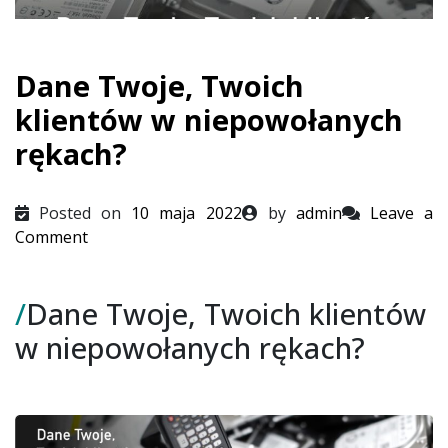
Dane Twoje, Twoich
klientów w niepowołanych
rękach?
Posted on
10 maja 2022
by
admin
Leave a
on
Comment
Dane
Twoje,
/
Dane Twoje, Twoich klientów
Twoich
klientów
w niepowołanych rękach?
w
niepowołanych
rękach?