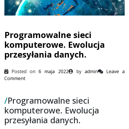
Programowalne sieci
komputerowe. Ewolucja
przesyłania danych.
Posted on
6 maja 2022
by
admin
Leave a
on
Comment
Programowalne
sieci
/
Programowalne sieci
komputerowe.
Ewolucja
komputerowe. Ewolucja
przesyłania
przesyłania danych.
danych.