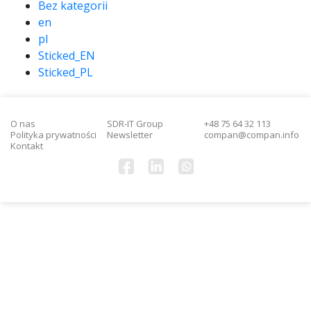
Bez kategorii
en
pl
Sticked_EN
Sticked_PL
O nas
SDR-IT Group
+48 75 64 32 113
Polityka prywatności
Newsletter
compan@compan.info
Kontakt