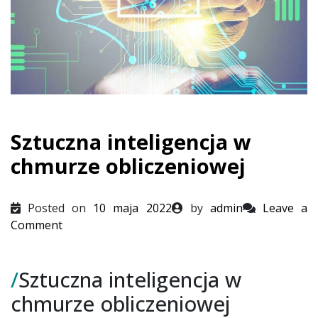
Sztuczna inteligencja w
chmurze obliczeniowej
Posted on
10 maja 2022
by
admin
Leave a
on
Comment
Sztuczna
inteligencja
/
Sztuczna inteligencja w
w
chmurze
chmurze obliczeniowej
obliczeniowej