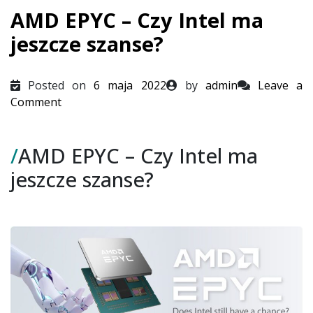
AMD EPYC – Czy Intel ma
jeszcze szanse?
Posted on
6 maja 2022
by
admin
Leave a
on
Comment
AMD
EPYC
/
AMD EPYC – Czy Intel ma
–
Czy
jeszcze szanse?
Intel
ma
jeszcze
szanse?