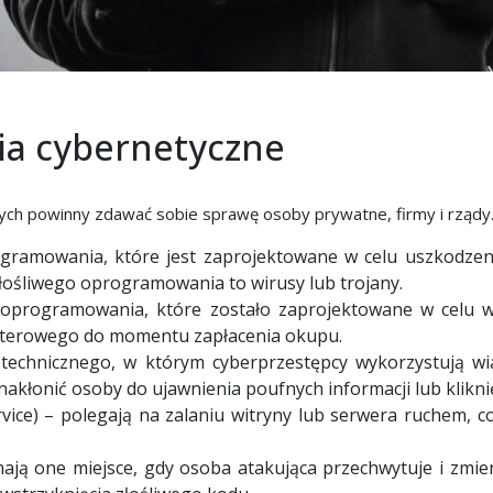
ia cybernetyczne
rych powinny zdawać sobie sprawę osoby prywatne, firmy i rządy
ogramowania, które jest zaprojektowane w celu uszkodze
łośliwego oprogramowania to wirusy lub trojany.
 oprogramowania, które zostało zaprojektowane w celu w
uterowego do momentu zapłacenia okupu.
otechnicznego, w którym cyberprzestępcy wykorzystują wi
kłonić osoby do ujawnienia poufnych informacji lub kliknię
rvice) – polegają na zalaniu witryny lub serwera ruchem, 
ają one miejsce, gdy osoba atakująca przechwytuje i zmi