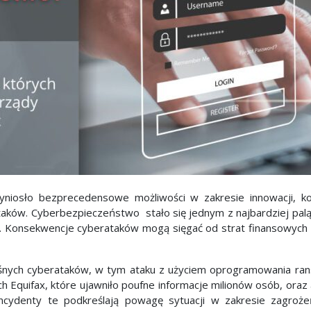
niosło bezprecedensowe możliwości w zakresie innowacji, kom
rataków. Cyberbezpieczeństwo stało się jednym z najbardziej p
e. Konsekwencje cyberataków mogą sięgać od strat finansowych po
łośnych cyberataków, w tym ataku z użyciem oprogramowania ran
 Equifax, które ujawniło poufne informacje milionów osób, oraz 
 Incydenty te podkreślają powagę sytuacji w zakresie zagroż