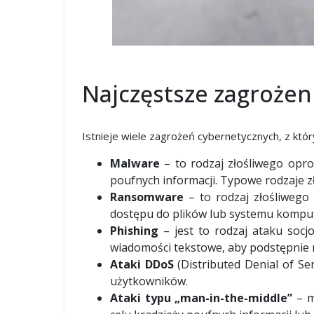
Najczęstsze zagrożen
Istnieje wiele zagrożeń cybernetycznych, z któ
Malware
– to rodzaj złośliwego opr
poufnych informacji. Typowe rodzaje z
Ransomware
– to rodzaj złośliwego
dostępu do plików lub systemu komp
Phishing
– jest to rodzaj ataku socj
wiadomości tekstowe, aby podstępnie na
Ataki DDoS
(Distributed Denial of Se
użytkowników.
Ataki typu „man-in-the-middle”
– m