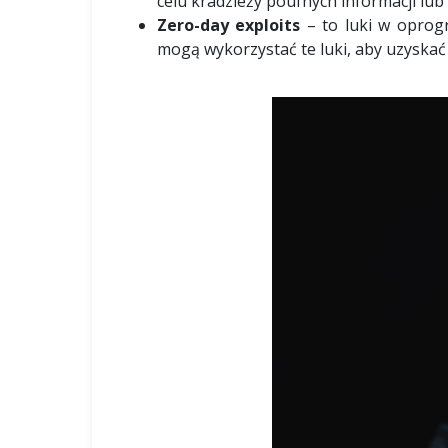
celu kradzieży poufnych informacji lub
Zero-day exploits
– to luki w oprogr
mogą wykorzystać te luki, aby uzyska