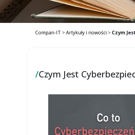
Compan-IT
>
Artykuły i nowości
>
Czym Jes
/
Czym Jest Cyberbezpie