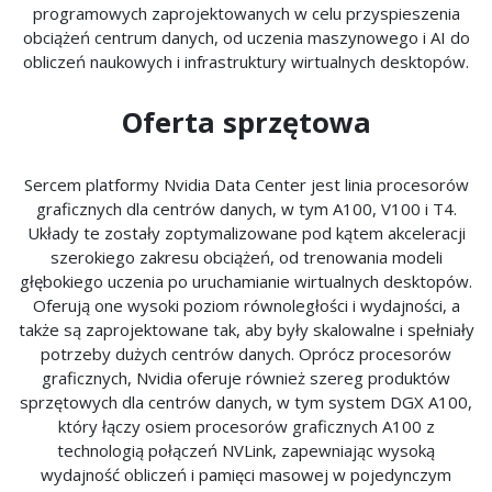
programowych zaprojektowanych w celu przyspieszenia
obciążeń centrum danych, od uczenia maszynowego i AI do
obliczeń naukowych i infrastruktury wirtualnych desktopów.
Oferta sprzętowa
Sercem platformy Nvidia Data Center jest linia procesorów
graficznych dla centrów danych, w tym A100, V100 i T4.
Układy te zostały zoptymalizowane pod kątem akceleracji
szerokiego zakresu obciążeń, od trenowania modeli
głębokiego uczenia po uruchamianie wirtualnych desktopów.
Oferują one wysoki poziom równoległości i wydajności, a
także są zaprojektowane tak, aby były skalowalne i spełniały
potrzeby dużych centrów danych. Oprócz procesorów
graficznych, Nvidia oferuje również szereg produktów
sprzętowych dla centrów danych, w tym system DGX A100,
który łączy osiem procesorów graficznych A100 z
technologią połączeń NVLink, zapewniając wysoką
wydajność obliczeń i pamięci masowej w pojedynczym