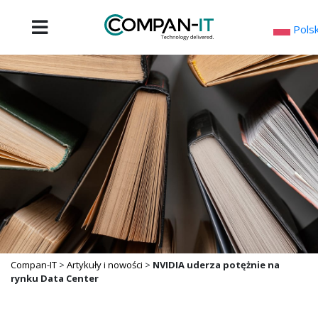
Skip
to
Polsk
content
Compan-IT
>
Artykuły i nowości
>
NVIDIA uderza potężnie na
rynku Data Center