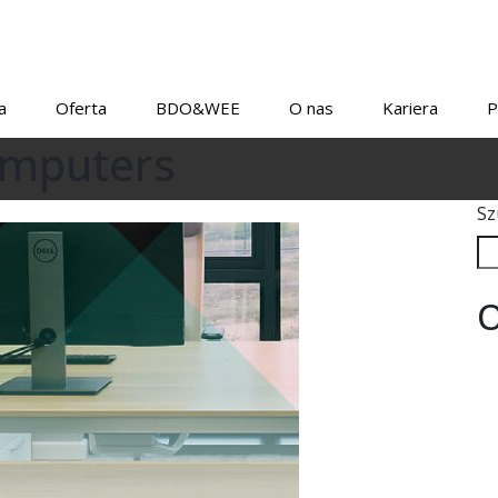
a
Oferta
BDO&WEE
O nas
Kariera
P
omputers
Sz
O