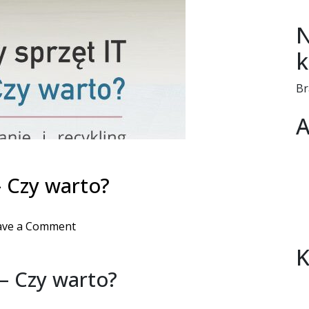
N
k
Br
A
– Czy warto?
on
ave a Comment
Poleasingowy
K
sprzęt
 – Czy warto?
IT
–
Czy