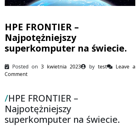
HPE FRONTIER –
Najpotężniejszy
superkomputer na świecie.
Posted on
3 kwietnia 2023
by
test
Leave a
on
Comment
HPE
FRONTIER
/
HPE FRONTIER –
–
Najpotężniejszy
Najpotężniejszy
superkomputer
superkomputer na świecie.
na
świecie.