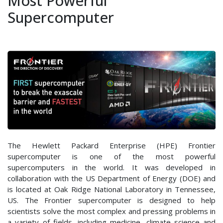
Most Powerful
Most
Supercomputer
Powerful
Supercomputer
The Hewlett Packard Enterprise (HPE) Frontier
supercomputer is one of the most powerful
supercomputers in the world. It was developed in
collaboration with the US Department of Energy (DOE) and
is located at Oak Ridge National Laboratory in Tennessee,
US. The Frontier supercomputer is designed to help
scientists solve the most complex and pressing problems in
a variety of fields, including medicine, climate science and