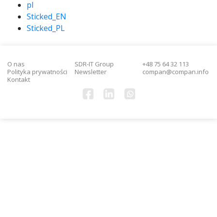
pl
Sticked_EN
Sticked_PL
O nas
SDR-IT Group
+48 75 64 32 113
Polityka prywatności
Newsletter
compan@compan.info
Kontakt