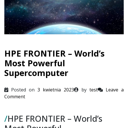
HPE FRONTIER – World’s
Most Powerful
Supercomputer
Posted on
3 kwietnia 2023
by
test
Leave a
on
Comment
HPE
FRONTIER
/
HPE FRONTIER – World’s
–
World’s