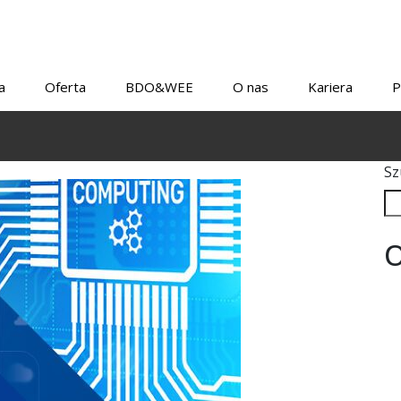
a
Oferta
BDO&WEE
O nas
Kariera
P
Sz
O