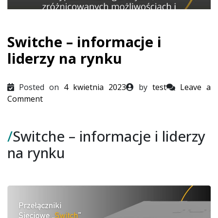
Switche – informacje i
liderzy na rynku
Posted on
4 kwietnia 2023
by
test
Leave a
on
Comment
Switche
–
/
Switche – informacje i liderzy
informacje
i
na rynku
liderzy
na
rynku