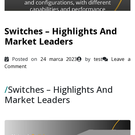
Switches – Highlights And
Market Leaders
Posted on
24 marca 2023
by
test
Leave a
on
Comment
Switches
–
/
Switches – Highlights And
Highlights
And
Market Leaders
Market
Leaders