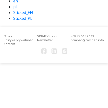
en
pl
Sticked_EN
Sticked_PL
O nas
SDR-IT Group
+48 75 64 32 113
Polityka prywatności
Newsletter
compan@compan.info
Kontakt