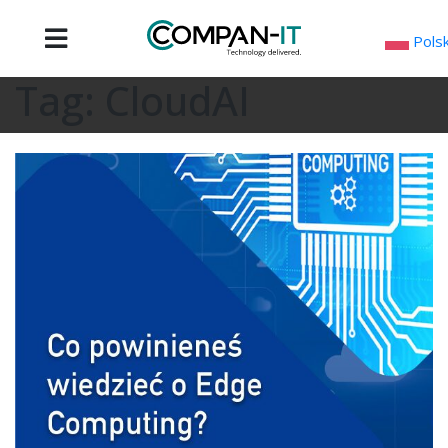
Skip
to
Polsk
content
Tag:
CloudAI