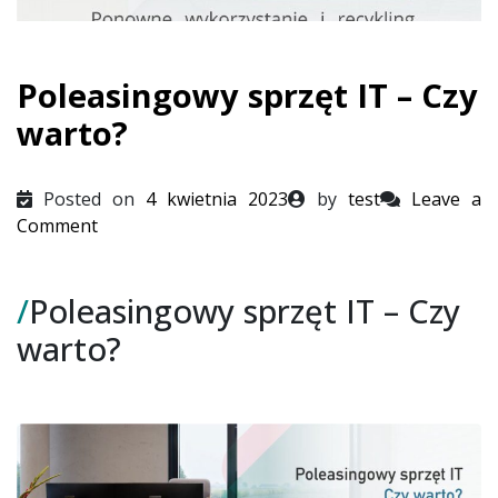
Poleasingowy sprzęt IT – Czy
warto?
Posted on
4 kwietnia 2023
by
test
Leave a
on
Comment
Poleasingowy
sprzęt
/
Poleasingowy sprzęt IT – Czy
IT
–
warto?
Czy
warto?