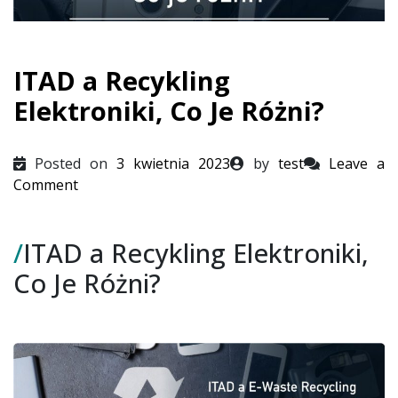
ITAD a Recykling
Elektroniki, Co Je Różni?
Posted on
3 kwietnia 2023
by
test
Leave a
on
Comment
ITAD
a
/
ITAD a Recykling Elektroniki,
Recykling
Elektroniki,
Co Je Różni?
Co
Je
Różni?