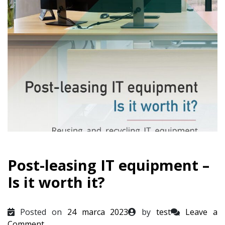
Post-leasing IT equipment –
Is it worth it?
Posted on
24 marca 2023
by
test
Leave a
on
Comment