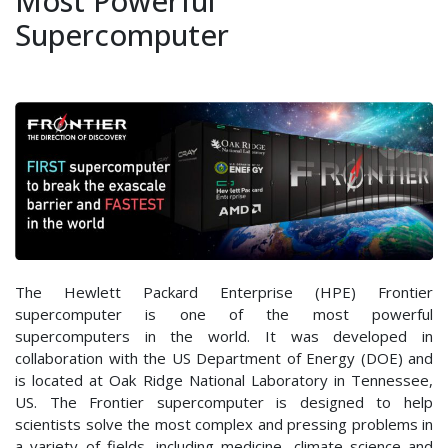
Most Powerful
Most
Supercomputer
Powerful
Supercomputer
The Hewlett Packard Enterprise (HPE) Frontier
supercomputer is one of the most powerful
supercomputers in the world. It was developed in
collaboration with the US Department of Energy (DOE) and
is located at Oak Ridge National Laboratory in Tennessee,
US. The Frontier supercomputer is designed to help
scientists solve the most complex and pressing problems in
a variety of fields, including medicine, climate science and