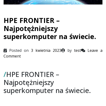
HPE FRONTIER –
Najpotężniejszy
superkomputer na świecie.
Posted on
3 kwietnia 2023
by
test
Leave a
on
Comment
HPE
FRONTIER
/
HPE FRONTIER –
–
Najpotężniejszy
Najpotężniejszy
superkomputer
superkomputer na świecie.
na
świecie.