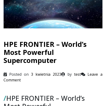
HPE FRONTIER – World’s
Most Powerful
Supercomputer
Posted on
3 kwietnia 2023
by
test
Leave a
on
Comment
HPE
FRONTIER
/
HPE FRONTIER – World’s
–
World’s