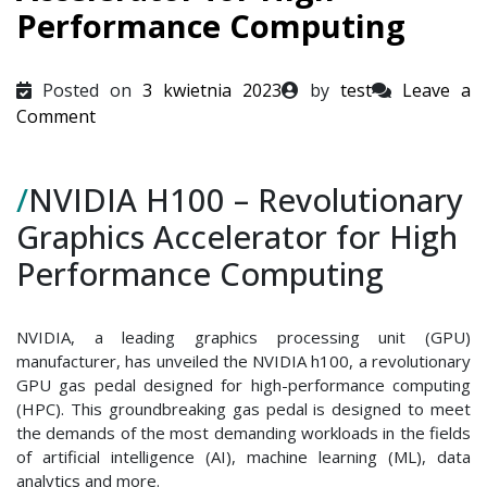
Performance Computing
Posted on
3 kwietnia 2023
by
test
Leave a
on
Comment
NVIDIA
H100
/
NVIDIA H100 – Revolutionary
–
Revolutionary
Graphics Accelerator for High
Graphics
Performance Computing
Accelerator
for
High
NVIDIA, a leading graphics processing unit (GPU)
Performance
manufacturer, has unveiled the NVIDIA h100, a revolutionary
Computing
GPU gas pedal designed for high-performance computing
(HPC). This groundbreaking gas pedal is designed to meet
the demands of the most demanding workloads in the fields
of artificial intelligence (AI), machine learning (ML), data
analytics and more.