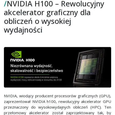
/
NVIDIA H100 – Rewolucyjny
–
Rewolucyjny
akcelerator graficzny dla
akcelerator
obliczeń o wysokiej
graficzny
dla
wydajności
obliczeń
o
wysokiej
wydajności
NVIDIA, wiodący producent procesorów graficznych (GPU),
zaprezentował NVIDIA h100, rewolucyjny akcelerator GPU
przeznaczony do wysokowydajnych obliczeń (HPC). Ten
przełomowy akcelerator został zaprojektowany tak, by